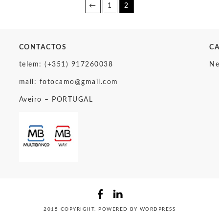
2.00 €.
38.00 €.
←
1
2
CONTACTOS
C
telem: (+351) 917260038
Ne
mail:
fotocamo@gmail.com
Aveiro – PORTUGAL
2015 COPYRIGHT. POWERED BY WORDPRESS