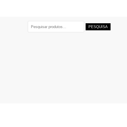
4
Pesquisar
PESQUISA
por: