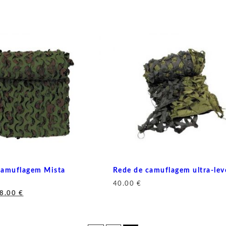
camuflagem Mista
Rede de camuflagem ultra-lev
l
40.00
€
O
O
8.00
€
reço
preço
riginal
atual
ra:
é: