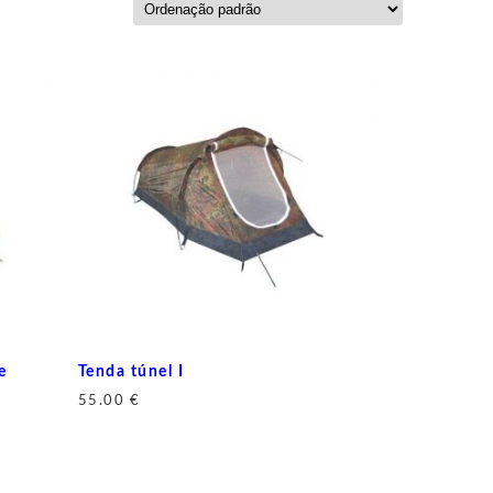
e
Tenda túnel I
55.00
€