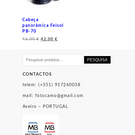
Cabeça
panorâmica Feisol
PB-70
O
O
46.00
€
42.00
€
preço
preço
original
atual
era:
é:
Pesquisar
PESQUISA
46.00 €.
42.00 €.
por:
CONTACTOS
telem: (+351) 917260038
mail:
fotocamo@gmail.com
Aveiro – PORTUGAL