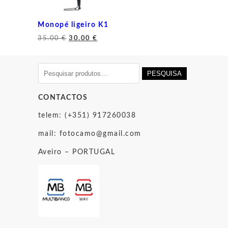
Monopé ligeiro K1
O
O
35.00
€
30.00
€
preço
preço
original
atual
era:
é:
Pesquisar
PESQUISA
35.00 €.
30.00 €.
por:
CONTACTOS
telem: (+351) 917260038
mail:
fotocamo@gmail.com
Aveiro – PORTUGAL