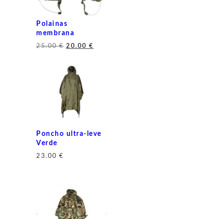
Polainas
membrana
O
O
25.00
€
20.00
€
preço
preço
original
atual
era:
é:
25.00 €.
20.00 €.
Poncho ultra-leve
Verde
23.00
€