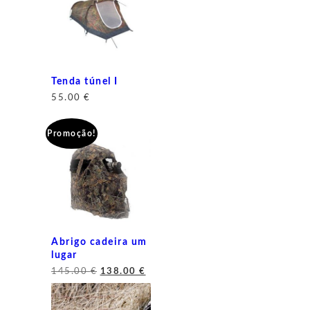
Tenda túnel I
55.00
€
Promoção!
Abrigo cadeira um
lugar
O
O
145.00
€
138.00
€
preço
preço
original
atual
era:
é:
145.00 €.
138.00 €.