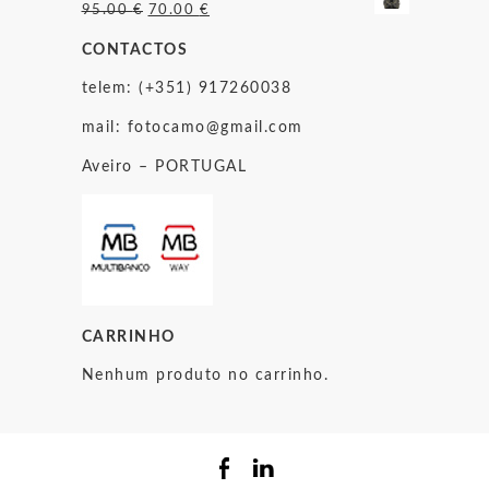
O
O
95.00
€
70.00
€
preço
preço
CONTACTOS
original
atual
era:
é:
telem: (+351) 917260038
95.00 €.
70.00 €.
mail:
fotocamo@gmail.com
Aveiro – PORTUGAL
CARRINHO
Nenhum produto no carrinho.