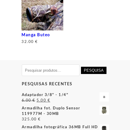
Manga Buteo
32.00
€
Pesquisar
PESQUISA
por:
PESQUISAS RECENTES
Adaptador 3/8" - 1/4"
O
O
6.00
€
5.00
€
preço
preço
Armadilha fot. Duplo Sensor
original
atual
119977M - 30MB
era:
é:
325.00
€
6.00 €.
5.00 €.
Armadilha fotográfica 36MB Full HD