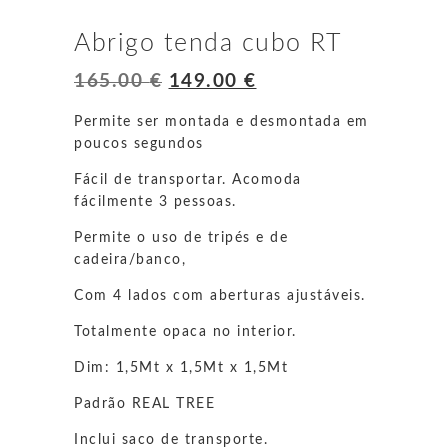
Abrigo tenda cubo RT
O
O
165.00
€
149.00
€
preço
preço
original
atual
Permite ser montada e desmontada em
era:
é:
poucos segundos
165.00 €.
149.00 €.
Fácil de transportar. Acomoda
fácilmente 3 pessoas.
Permite o uso de tripés e de
cadeira/banco,
Com 4 lados com aberturas ajustáveis.
Totalmente opaca no interior.
Dim: 1,5Mt x 1,5Mt x 1,5Mt
Padrão REAL TREE
Inclui saco de transporte.