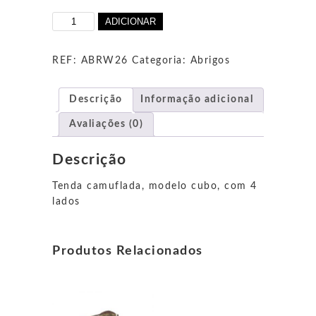
Quantidade
ADICIONAR
de
Abrigo
tenda
REF:
ABRW26
Categoria:
Abrigos
cubo
RT
Descrição
Informação adicional
Avaliações (0)
Descrição
Tenda camuflada, modelo cubo, com 4
lados
Produtos Relacionados