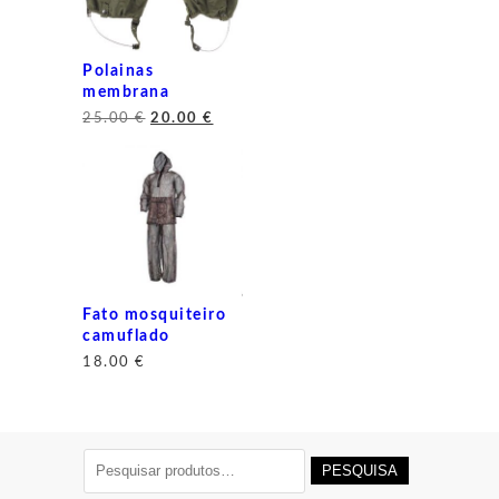
Polainas
membrana
O
O
25.00
€
20.00
€
preço
preço
original
atual
era:
é:
25.00 €.
20.00 €.
Fato mosquiteiro
camuflado
18.00
€
Pesquisar
PESQUISA
por: