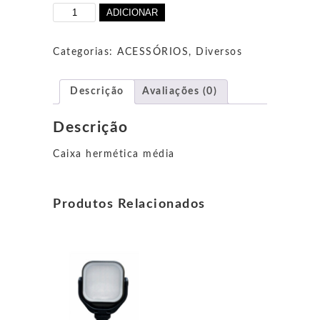
Quantidade
ADICIONAR
de
Caixa
estanque
Categorias:
ACESSÓRIOS
,
Diversos
média
Descrição
Avaliações (0)
Descrição
Caixa hermética média
Produtos Relacionados