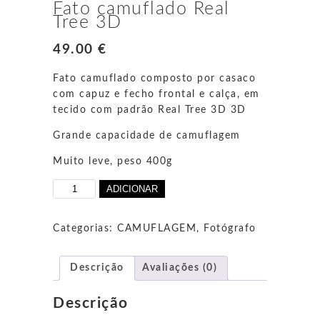
Fato camuflado Real
Tree 3D
49.00
€
Fato camuflado composto por casaco
com capuz e fecho frontal e calça, em
tecido com padrão Real Tree 3D 3D
Grande capacidade de camuflagem
Muito leve, peso 400g
Quantidade
ADICIONAR
de
Fato
camuflado
Categorias:
CAMUFLAGEM
,
Fotógrafo
Real
Tree
3D
Descrição
Avaliações (0)
Descrição