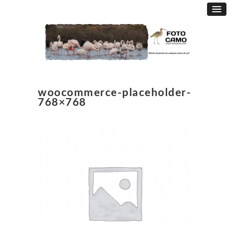
woocommerce-placeholder-
768×768